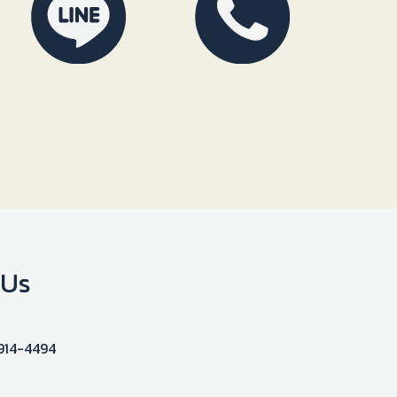
 Us
914-4494