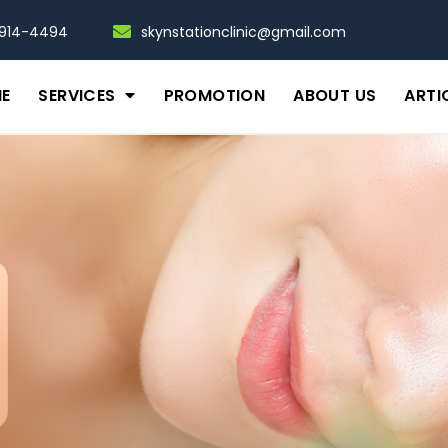
-914-4494
skynstationclinic@gmail.com
E
SERVICES
PROMOTION
ABOUT US
ARTI