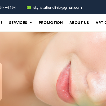
-914-4494
skynstationclinic@gmail.com
E
SERVICES
PROMOTION
ABOUT US
ARTI