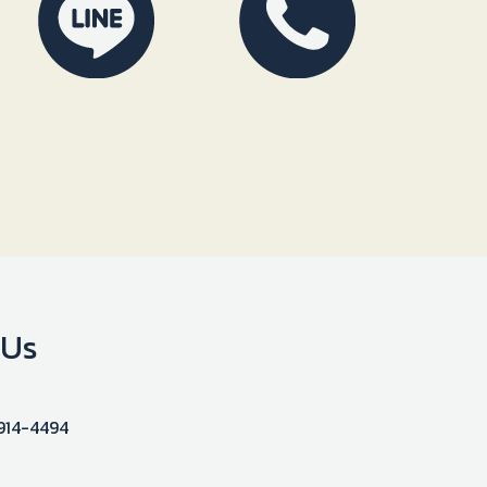
 Us
914-4494