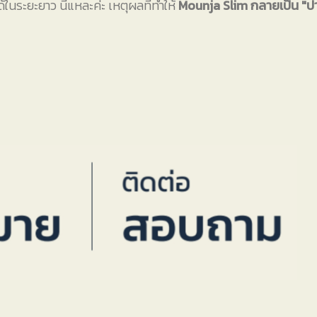
้ในระยะยาว นี่แหละค่ะ เหตุผลที่ทำให้
Mounja Slim กลายเป็น "