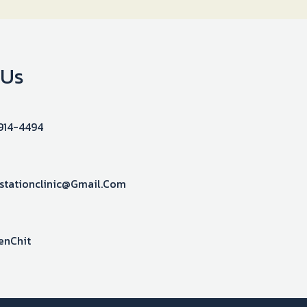
 Us
914-4494
stationclinic@gmail.com
enChit