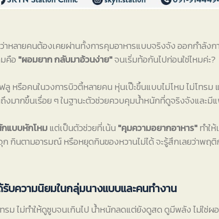
ชื่อว่าหลายคนต้องเคยผ่านทั้งการคุมอาหารแบบจริงจัง ออกกำลัง
ิมคือ
"ผอมยาก กลับมาอ้วนง่าย"
จนเริ่มท้อกันไปก่อนใช่ไหมค่ะ?
ลู หรือคนในวงการบิวตี้หลายคน หุ่นเป๊ะขึ้นแบบไม่โหม ไม่โทรม แ
ดถึงมากขึ้นเรื่อย ๆ ในฐานะตัวช่วยควบคุมน้ำหนักที่ดูจริงจังและมี
นักแบบหักโหม
แต่เป็นตัวช่วยที่เน้น
"คุมความอยากอาหาร"
ทำให้
นจุก กินตามอารมณ์ หรือหยุดกินของหวานไม่ได้ จะรู้สึกเลยว่าพฤ
m ได้รับความนิยมในกลุ่มนางแบบและคนทำงาน
โทรม ไม่ทำให้ดูซูบจนเกินไป น้ำหนักลดแต่ยังดูสด ดูมีพลัง ไม่ใช่ผ