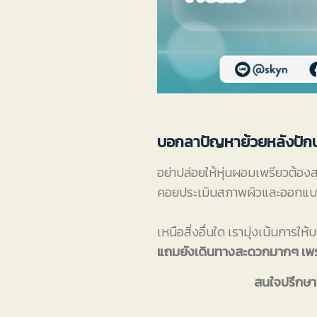
บอกลาปัญหาย้วยหลังปักป
อย่าปล่อยให้หุ่นผอมเพรียวต้องส
คอยประเมินสภาพผิวและออกแบบ
เหนือสิ่งอื่นใด เรามุ่งเน้นการใ
แถมยังเดินทางสะดวกมากๆ เพรา
สนใจปรึกษาป