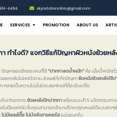
-914-4494
skynstationclinic@gmail.com
E
SERVICES
PROMOTION
ABOUT US
ARTI
กา ทำไงดี? แจกวิธีแก้ปัญหาผิวหนังย้วยหลั
? ปัญหายอดฮิตของคนที่ใช้
"ปากกาลดน้ำหนัก"
คือ เมื่อน้ำหนักต
ยืดออกกลับไม่หดตัวตาม ส่งผลให้เกิดปัญหา
ผิวหนังย้วยหลังใช้
 กลายเป็นความไม่มั่นใจระลอกใหม่ที่ต้องรีบแก้ไข
ไมถึงเกิดอาการ
ย้วยหลังปักปากกา
พร้อมแนะนำ 5 นวัตกรรมทางการ
โดยไม่ต้องผ่าตัด ซึ่งคุณสามารถเข้ามาปรึกษาคุณหมอได้แบบสบายใ
ด
ไม่มีเซลล์ตื๊อ ไม่บังคับขายคอร์ส
แน่นอนครับ