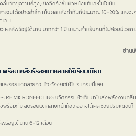
ื่นวิทยุความถี่สูง) ยิงลึกถึงชั้นผิวหนังแท้และชั้นไขมัน
ลาเจนได้อย่างล้ำลึก เห็นผลหลังทำทันทีประมาณ 10-20% และจะค่อย
ัดเจน
ียว ผลลัพธ์อยู่ได้นาน มากกว่า 1 ปี เหมาะสำหรับคนที่ไม่ค่อยมีเวลา
อ่านเพ
์ม พร้อมเคลียร์รอยแตกลายให้เรียบเนียน
ย้วยและรอยแตกลายกวนใจ ต้องยกให้โปรแกรมนี้เลย
des RF MICRONEEDLING นวัตกรรมหัวเข็มนาโนส่งพลังงานคลื่นว
องพร้อมกับ ลดรอยแตกลายหน้าท้อง อย่างได้ผล ช่วยปรับแต่งเท็กซ์
ัพธ์อยู่ได้นาน 6-12 เดือน