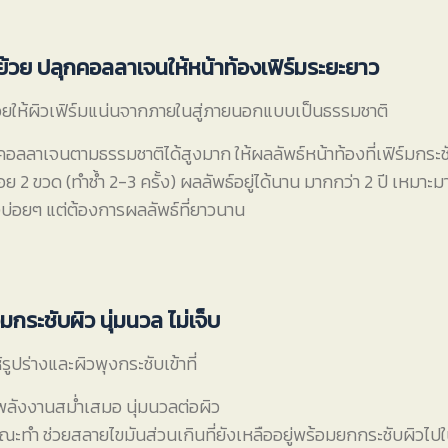
ย้วย ปลุกคอลลาเจนให้หน้าท้องเฟิร์มระยะยาว
วยให้ผิวเฟิร์มแน่นจากภายในสู่ภายนอกแบบเป็นธรรมชาติ
คอลลาเจนตามธรรมชาติได้สูงมาก ให้ผลลัพธ์หน้าท้องที่เฟิร์มกระชับ 
ย 2 ขวด (ทำซ้ำ 2-3 ครั้ง) ผลลัพธ์อยู่ได้นาน มากกว่า 2 ปี เหมาะ
องบ่อยๆ แต่ต้องการผลลัพธ์ที่ยาวนาน
มกระชับผิว นุ่มนวล ไม่เจ็บ
ปร่างและผิวพุงกระชับเข้าที่
ลังงานสม่ำเสมอ นุ่มนวลต่อผิว
ณะทำ ช่วยสลายไขมันส่วนเกินที่ยังเหลืออยู่พร้อมยกกระชับผิวไปใ