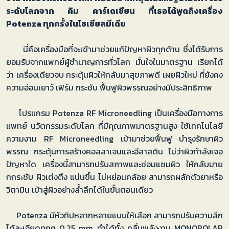
ระดับโลกจาก คิม คาร์เดเชียน ที่เธอได้พูดถึงเครื่อง
Potenza ทุกครั้งในโซเชียลมีเดีย
นี่คือเครื่องมือที่จะเข้ามาช่วยแก้ปัญหาผิวทุกด้าน ซึ่งได้รับการ
ยอมรับจากแพทย์ผู้ชำนาญการทั่วโลก มั่นใจในมาตรฐาน เรียกได้
ว่า เครื่องเดียวจบ กระตุ้นผิวให้กลับมาสุขภาพดี เผยผิวใหม่ ที่ยังคง
ความอ่อนเยาว์ เฟิร์ม กระชับ ฟื้นฟูผิวพรรณอย่างมีประสิทธิภาพ
โปรแกรม Potenza RF Microneedling เป็นเครื่องมือทางการ
แพทย์ นวัตกรรมระดับโลก ที่มีคุณภาพมาตรฐานสูง ใช้เทคโนโลยี
ความงาม RF Microneedling เข้ามาช่วยฟื้นฟู บำรุงรักษาผิว
พรรณ กระตุ้นการสร้างคอลลาเจนและอีลาสติน ไม่ว่าผิวกำลังเจอ
ปัญหาใด เครื่องนี้สามารถปรับสภาพและซ่อมแซมผิว ให้กลับมาย
กกระชับ ผิวเต่งตึง แน่นขึ้น ไม่หย่อนคล้อย สามารถผลักตัวยาหรือ
วิตามิน เข้าสู่ผิวอย่างล้ำลึกได้ในขั้นตอนเดียว
Potenza มีหัวทิปหลากหลายแบบให้เลือก สามารถปรับความลึก
ได้ละเอียดทุกๆ 0.25 mm ทำได้ทั้ง คลื่นพลังงาน MONOPOLAR