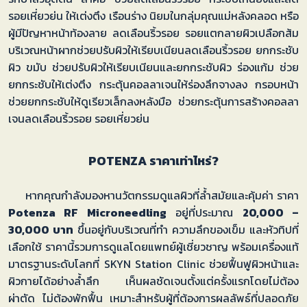
รอยเหี่ยวย่น ให้เต่งตึง เรือนร่าง นิยมในกลุ่มคุณแม่หลังคลอด หรือ
ผู้มีปัญหาหน้าท้องลาย ลดเลือนริ้วรอย รอยแตกลายผิวเปลือกส้ม
บริเวณหน้าผากช่วยปรับผิวให้เรียบเนียนลดเลือนริ้วรอย ยกกระชับ
ผิว ขมับ ช่วยปรับผิวให้เรียบเนียนและยกกระชับผิว ร่องแก้ม ช่วย
ยกกระชับให้เต่งตึง กระตุ้นคอลลาเจนให้ร่องลึกจางลง กรอบหน้า
ช่วยยกกระชับให้ดูเรียวเล็กลงหลังมือ ช่วยกระตุ้นการสร้างคอลลา
เจนลดเลือนริ้วรอย รอยเหี่ยวย่น
POTENZA ราคาเท่าไหร่?
หากคุณกำลังมองหานวัตกรรมดูแลผิวที่ล้ำสมัยและคุ้มค่า ราคา
Potenza RF Microneedling
อยู่ที่ประมาณ
20,000 –
30,000 บาท
ขึ้นอยู่กับบริเวณที่ทำ ความลึกของเข็ม และหัวทิปที่
เลือกใช้ ราคานี้รวมการดูแลโดยแพทย์ผู้เชี่ยวชาญ พร้อมเครื่องแท้
มาตรฐานระดับโลกที่ SKYN Station Clinic ช่วยฟื้นฟูผิวหน้าและ
ผิวกายได้อย่างล้ำลึก เห็นผลชัดเจนตั้งแต่ครั้งแรกโดยไม่ต้อง
ผ่าตัด ไม่ต้องพักฟื้น เหมาะสำหรับผู้ที่ต้องการผลลัพธ์ที่ปลอดภัย