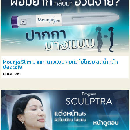
Mounja Slim ปากกานางแบบ คุมหิว ไม่โทรม ลดน้ำหนัก
ปลอดภัย
14
ก.พ., 26