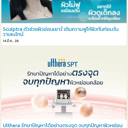
Sculptra ตัวช่วยผิวอ่อนเยาว์ เติมความฟูให้ผิวทันก่อนวัน
วาเลนไทน์
14
มี.ค., 26
Ulthera รักษาปัญหาได้อย่างตรงจุด จบทุกปัญหาผิวหย่อน