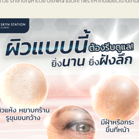
าวิธี รักษาปัญหาด้วย Ulthera แล้วค่ะ เพราะหากปล่อยไว้นานเกิน