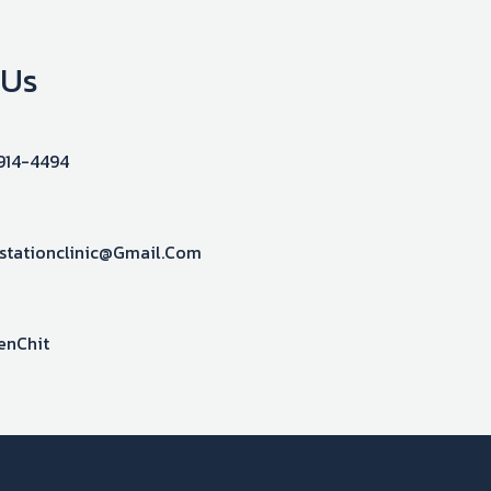
 Us
914-4494
stationclinic@gmail.com
enChit