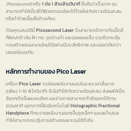
(Picosecond)
หรือ
1 ต่อ 1 ล้านล้านวินาที
ซึ่งถือว่าเร็วมาก จน
สามารถทำให้เม็ดสีใต้ผิวแตกละเอียดได้โดยไม่เกิดความร้อนสะสม
หรือทำร้ายเนื้อเยื่อข้างเคียง
ด้วยคุณสมบัตินี้
Picosecond Laser
จึงสามารถจัดการกับเม็ดสี
ที่ผิดปกติ เช่น ฝ้า กระ จุดด่างดำ และรอยแผลเป็น รวมถึงกระตุ้น
การสร้างคอลลาเจนใหม่ได้อย่างมีประสิทธิภาพ และปลอดภัยกว่า
เลเซอร์แบบเดิม
หลักการทำงานของ Pico Laser
เครื่อง
Pico Laser
จะปล่อยพลังงานแสงในระยะเวลาสั้นมาก
(เพียง 1-10 พิโควินาที) จึงไม่ทำให้เกิดความร้อนสะสม ส่งผลให้เม็ด
สีแตกตัวเป็นผงละเอียด และร่างกายสามารถกำจัดออกได้ตาม
ธรรมชาติ นอกจากนี้ยังมีเทคโนโลยี
Holographic Fractional
Handpiece
ที่กระจายพลังงานออกเป็นจุดเล็กๆ แบบสม่ำเสมอ
ทำให้สามารถกระตุ้นการสร้างคอลลาเจนได้ทั่วถึง