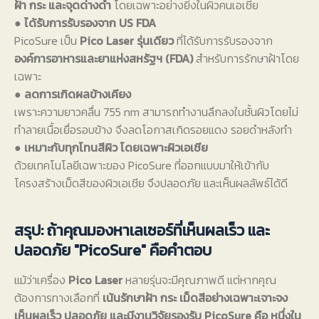
ฝ้า กระ และจุดด่างดำ
โดยเฉพาะอย่างยิ่งในผิวคนเอเชีย
●
ได้รับการรับรองจาก US FDA
PicoSure เป็น
Pico Laser รุ่นเดียว
ที่ได้รับการรับรองจาก
องค์การอาหารและยาแห่งสหรัฐฯ (FDA)
สำหรับการรักษาฝ้าโดย
เฉพาะ
●
ลดการเกิดผลข้างเคียง
เพราะความยาวคลื่น 755 nm สามารถทำงานลึกลงในชั้นผิวโดยไม่
ทำลายเนื้อเยื่อรอบข้าง จึงลดโอกาสเกิดรอยแดง รอยดำหลังทำ
●
เหมาะกับทุกโทนสีผิว โดยเฉพาะผิวเอเชีย
ด้วยเทคโนโลยีเฉพาะของ PicoSure ที่ออกแบบมาให้เข้ากับ
โครงสร้างเม็ดสีของผิวเอเชีย จึงปลอดภัย และเห็นผลลัพธ์ได้ดี
สรุป: ถ้าคุณมองหาเลเซอร์ที่เห็นผลเร็ว และ
ปลอดภัย "PicoSure" คือคำตอบ
แม้ว่าเครื่อง
Pico Laser
หลายรุ่นจะมีคุณภาพดี แต่หากคุณ
ต้องการทางเลือกที่
เน้นรักษาฝ้า กระ เม็ดสีอย่างเฉพาะเจาะจง
เห็นผลเร็ว ปลอดภัย และมีงานวิจัยรองรับ PicoSure คือ หนึ่งใน