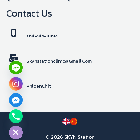
Contact Us
091-914-4494
Skynstationclinic@gmail.com
PhloenChit
chaty
Hide
© 2026 SKYN Station