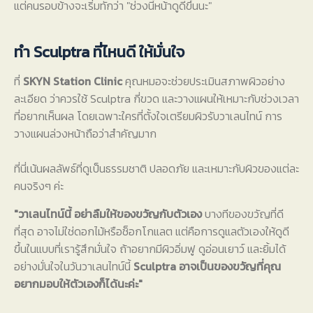
แต่คนรอบข้างจะเริ่มทักว่า "ช่วงนี้หน้าดูดีขึ้นนะ"
ทำ Sculptra ที่ไหนดี ให้มั่นใจ
ที่
SKYN Station Clinic
คุณหมอจะช่วยประเมินสภาพผิวอย่าง
ละเอียด ว่าควรใช้ Sculptra กี่ขวด และวางแผนให้เหมาะกับช่วงเวลา
ที่อยากเห็นผล โดยเฉพาะใครที่ตั้งใจเตรียมผิวรับวาเลนไทน์ การ
วางแผนล่วงหน้าถือว่าสำคัญมาก
ที่นี่เน้นผลลัพธ์ที่ดูเป็นธรรมชาติ ปลอดภัย และเหมาะกับผิวของแต่ละ
คนจริงๆ ค่ะ
"
วาเลนไทน์นี้ อย่าลืมให้ของขวัญกับตัวเอง
บางทีของขวัญที่ดี
ที่สุด อาจไม่ใช่ดอกไม้หรือช็อกโกแลต แต่คือการดูแลตัวเองให้ดูดี
ขึ้นในแบบที่เรารู้สึกมั่นใจ ถ้าอยากมีผิวอิ่มฟู ดูอ่อนเยาว์ และยิ้มได้
อย่างมั่นใจในวันวาเลนไทน์นี้
Sculptra อาจเป็นของขวัญที่คุณ
อยากมอบให้ตัวเองก็ได้นะค่ะ
"