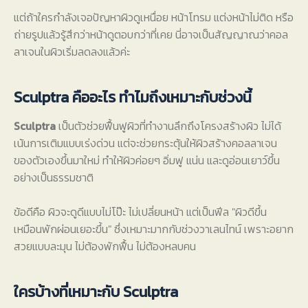
แต่ถ้าใครกำลังเจอปัญหาผิวดูเหนื่อย หน้าโทรม แต่งหน้าไม่ติด หรือ
ถ่ายรูปแล้วรู้สึกว่าหน้าดูตอบกว่าที่เคย นี่อาจเป็นสัญญาณว่าคอล
ลาเจนในผิวเริ่มลดลงแล้วค่ะ
Sculptra คืออะไร ทำไมถึงเหมาะกับช่วงนี้
Sculptra
เป็นตัวช่วยฟื้นฟูผิวที่ทำงานลึกถึงโครงสร้างผิว ไม่ได้
เน้นการเติมแบบเร่งด่วน แต่จะช่วยกระตุ้นให้ผิวสร้างคอลลาเจน
ของตัวเองขึ้นมาใหม่ ทำให้ผิวค่อยๆ อิ่มฟู แน่น และดูอ่อนเยาว์ขึ้น
อย่างเป็นธรรมชาติ
ข้อดีคือ ผิวจะดูดีแบบไม่โป๊ะ ไม่เปลี่ยนหน้า แต่เป็นฟีล "ผิวดีขึ้น
เหมือนพักผ่อนเยอะขึ้น" ซึ่งเหมาะมากกับช่วงวาเลนไทน์ เพราะอยาก
สวยแบบละมุน ไม่ต้องพักฟื้น ไม่ต้องหลบคน
ใครบ้างที่เหมาะกับ Sculptra